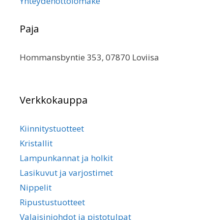
Yhteydenottolomake
Paja
Hommansbyntie 353, 07870 Loviisa
Verkkokauppa
Kiinnitystuotteet
Kristallit
Lampunkannat ja holkit
Lasikuvut ja varjostimet
Nippelit
Ripustustuotteet
Valaisinjohdot ja pistotulpat