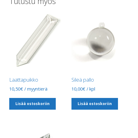
Tutustu myös
Laattapuikko
Sileä pallo
10,50
€
/ myyntierä
10,00
€
/ kpl
Lisää ostoskoriin
Lisää ostoskoriin