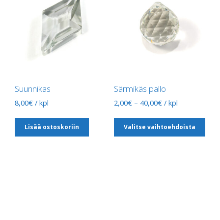
Suunnikas
Särmikäs pallo
Hintaluokka:
8,00
€
/ kpl
2,00
€
–
40,00
€
/ kpl
2,00€
Täl
-
Lisää ostoskoriin
Valitse vaihtoehdoista
tuot
40,00€
on
use
muu
Voit
teh
val
tuo