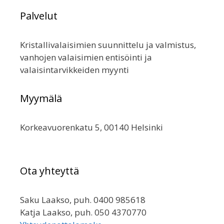
sivu
Palvelut
Kristallivalaisimien suunnittelu ja valmistus,
vanhojen valaisimien entisöinti ja
valaisintarvikkeiden myynti
Myymälä
Korkeavuorenkatu 5, 00140 Helsinki
Ota yhteyttä
Saku Laakso, puh. 0400 985618
Katja Laakso, puh. 050 4370770