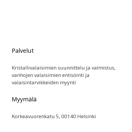
useampi
muunnelma.
Voit
tehdä
valinnat
tuotteen
sivulla.
Palvelut
Kristallivalaisimien suunnittelu ja valmistus,
vanhojen valaisimien entisöinti ja
valaisintarvikkeiden myynti
Myymälä
Korkeavuorenkatu 5, 00140 Helsinki