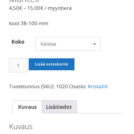
Hintaluokka:
4,50
€
–
15,00
€
/ myyntierä
4,50€
-
koot 38-100 mm
15,00€
Koko
Manteli
Lisää ostoskoriin
määrä
Tuotetunnus (SKU):
1020
Osasto:
Kristallit
Kuvaus
Lisätiedot
Kuvaus