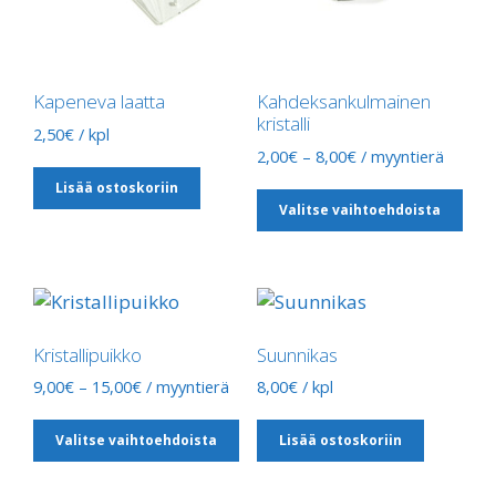
Kapeneva laatta
Kahdeksankulmainen
kristalli
2,50
€
/ kpl
Hintaluokka:
2,00
€
–
8,00
€
/ myyntierä
2,00€
Täl
Lisää ostoskoriin
-
Valitse vaihtoehdoista
tuot
8,00€
on
use
muu
Voit
Kristallipuikko
Suunnikas
teh
val
Hintaluokka:
9,00
€
–
15,00
€
/ myyntierä
8,00
€
/ kpl
9,00€
tuo
Tällä
-
sivu
Valitse vaihtoehdoista
Lisää ostoskoriin
tuotteella
15,00€
on