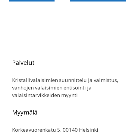
on
use
muu
Voit
teh
val
tuo
sivu
Palvelut
Kristallivalaisimien suunnittelu ja valmistus,
vanhojen valaisimien entisöinti ja
valaisintarvikkeiden myynti
Myymälä
Korkeavuorenkatu 5, 00140 Helsinki