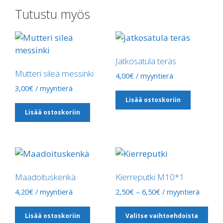
Tutustu myös
Jatkosatula teräs
Mutteri sileä messinki
4,00
€
/ myyntierä
3,00
€
/ myyntierä
Lisää ostoskoriin
Lisää ostoskoriin
Maadoituskenkä
Kierreputki M10*1
Hintaluokka:
4,20
€
/ myyntierä
2,50
€
–
6,50
€
/ myyntierä
2,50€
Täl
-
Lisää ostoskoriin
Valitse vaihtoehdoista
tuot
6,50€