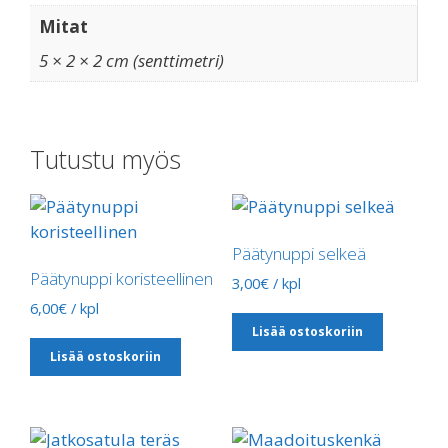
Mitat
5 × 2 × 2 cm (senttimetri)
Tutustu myös
Päätynuppi selkeä
Päätynuppi koristeellinen
3,00
€
/ kpl
6,00
€
/ kpl
Lisää ostoskoriin
Lisää ostoskoriin