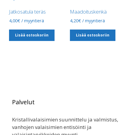
Jatkosatula teräs
Maadoituskenkä
4,00
€
/ myyntierä
4,20
€
/ myyntierä
Lisää ostoskoriin
Lisää ostoskoriin
Palvelut
Kristallivalaisimien suunnittelu ja valmistus,
vanhojen valaisimien entisöinti ja
valaisintarvikkeiden myynti