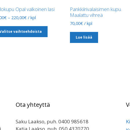
lokupu Opal valkoinen lasi
Pankkiirivalaisimen kupu.
Maalattu vihreä
Hintaluokka:
00
€
–
220,00
€
/ kpl
39,00€
70,00
€
/ kpl
Tällä
-
Valitse vaihtoehdoista
tuotteella
220,00€
Lue lisää
on
useampi
muunnelma.
Voit
tehdä
valinnat
tuotteen
sivulla.
Ota yhteyttä
V
Saku Laakso, puh. 0400 985618
K
i
Katja Laakso, puh. 050 4370770