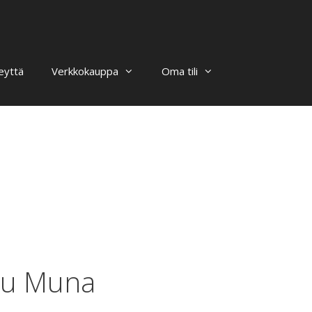
eyttä
Verkkokauppa
Oma tili
pu Muna