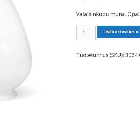
Valaisinkupu muna. Opal
Valaisinkupu
Lisää ostoskoriin
Muna
määrä
Tuotetunnus (SKU):
3064