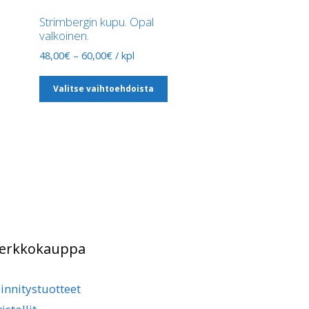
Strimbergin kupu. Opal
valkoinen.
Hintaluokka:
48,00
€
–
60,00
€
/ kpl
48,00€
Tällä
-
Valitse vaihtoehdoista
tuotteella
60,00€
on
useampi
muunnelma.
Voit
tehdä
valinnat
tuotteen
sivulla.
erkkokauppa
iinnitystuotteet