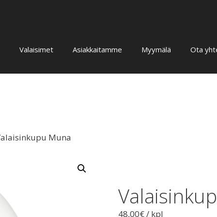
Valaisimet
Asiakkaitamme
Myymälä
Ota yht
Valaisinkupu Muna
Valaisinku
48,00
€
/ kpl