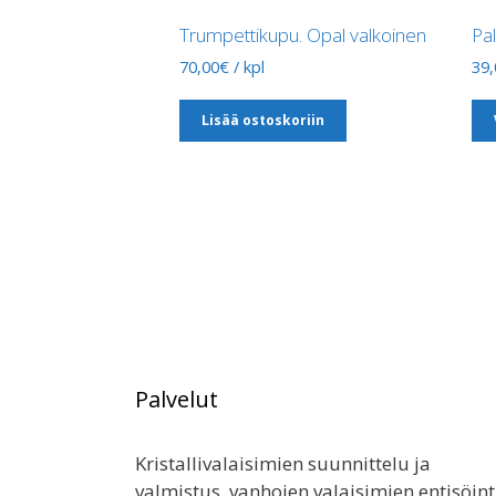
Trumpettikupu. Opal valkoinen
Pal
70,00
€
/ kpl
39,
Lisää ostoskoriin
Palvelut
Kristallivalaisimien suunnittelu ja
valmistus, vanhojen valaisimien entisöint