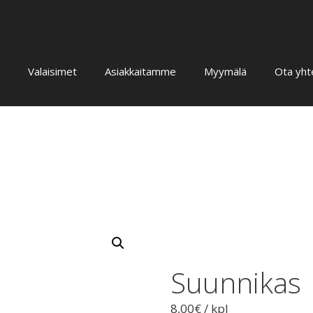
Valaisimet
Asiakkaitamme
Myymälä
Ota yht
Suunnikas
8,00
€
/ kpl