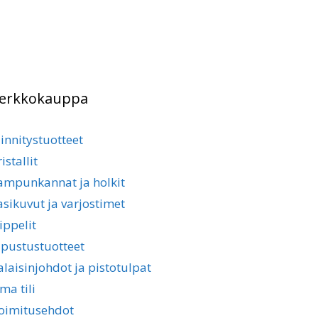
it
Voit
hdä
tehdä
linnat
valinnat
otteen
tuotteen
ulla.
sivulla.
erkkokauppa
iinnitystuotteet
istallit
ampunkannat ja holkit
asikuvut ja varjostimet
ippelit
ipustustuotteet
alaisinjohdot ja pistotulpat
ma tili
oimitusehdot