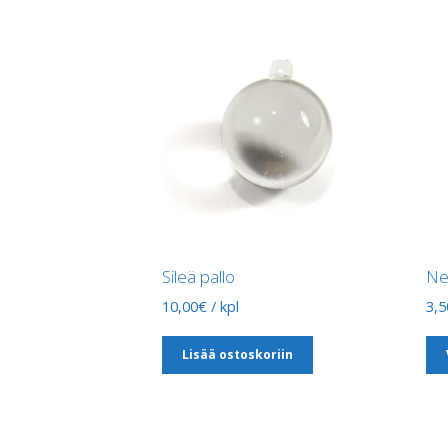
Sileä pallo
Ne
10,00
€
/ kpl
3,5
Lisää ostoskoriin