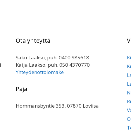
Voit
Vo
tehdä
te
valinnat
va
tuotteen
tu
sivulla.
siv
Ota yhteyttä
V
Saku Laakso, puh. 0400 985618
K
i
Katja Laakso, puh. 050 4370770
Kr
Yhteydenottolomake
L
L
Paja
N
R
Hommansbyntie 353, 07870 Loviisa
V
O
T