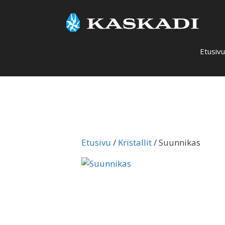
Siirry
sisältöön
Etusivu
Etusivu
/
Kristallit
/ Suunnikas