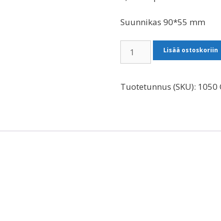
Suunnikas 90*55 mm
Suunnikas
Lisää ostoskoriin
määrä
Tuotetunnus (SKU):
1050