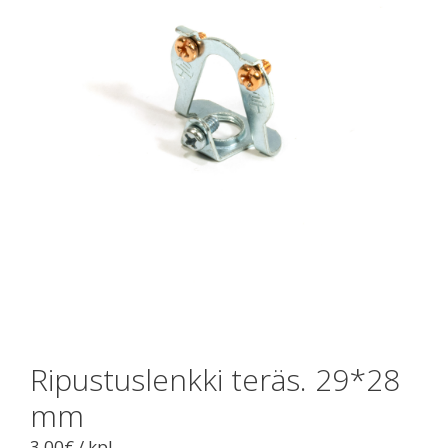
Ripustuslenkki teräs. 29*28
mm
3,00
€
/ kpl