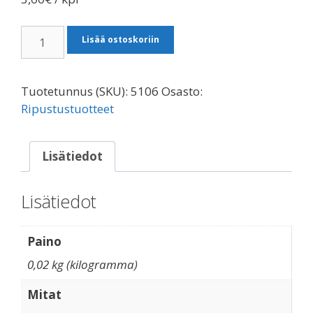
Ripustuslenkki
Lisää ostoskoriin
teräs.
29*28
mm
Tuotetunnus (SKU):
5106
Osasto:
määrä
Ripustustuotteet
Lisätiedot
Lisätiedot
Paino
0,02 kg (kilogramma)
Mitat