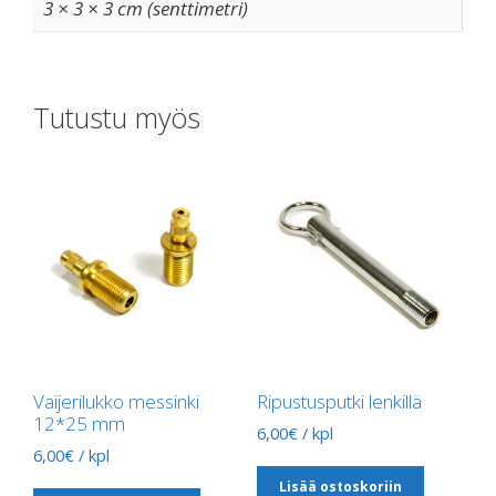
3 × 3 × 3 cm (senttimetri)
Tutustu myös
Vaijerilukko messinki
Ripustusputki lenkillä
12*25 mm
6,00
€
/ kpl
6,00
€
/ kpl
Lisää ostoskoriin